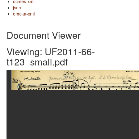
dcmes-xml
json
omeka-xml
Document Viewer
Viewing: UF2011-66-
t123_small.pdf