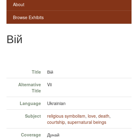
About
Browse Exhibits
Вій
Title
Вій
Alternative
Vii
Title
Language
Ukrainian
Subject
religious symbolism
,
love
,
death
,
courtship
,
supernatural beings
Coverage
Дунай