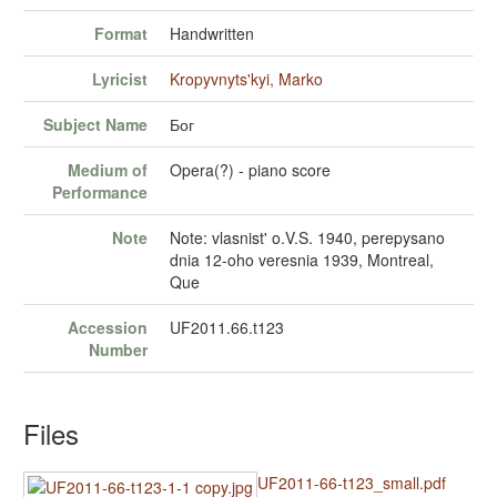
Format
Handwritten
Lyricist
Kropyvnyts'kyi, Marko
Subject Name
Бог
Medium of
Opera(?) - piano score
Performance
Note
Note: vlasnist' o.V.S. 1940, perepysano
dnia 12-oho veresnia 1939, Montreal,
Que
Accession
UF2011.66.t123
Number
Files
UF2011-66-t123_small.pdf