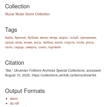
Collection
Sluzar Music Score Collection
Tags
баба
,
брехня
,
бублик
,
вінок
,
вітер
,
ворог
,
голуб
,
гречаники
,
гроші
,
коза
,
козак
,
коса
,
любов
,
мати
,
отрута
,
поле
,
роса
,
село
,
серце
,
смерть
,
сокіл
,
торгівля
Citation
“Вій,”
Ukrainian Folklore Archives Special Collections
, accessed
August 10, 2026,
https://collections.ukrfolk.ca/items/show/94
.
Output Formats
atom
dc-rdf