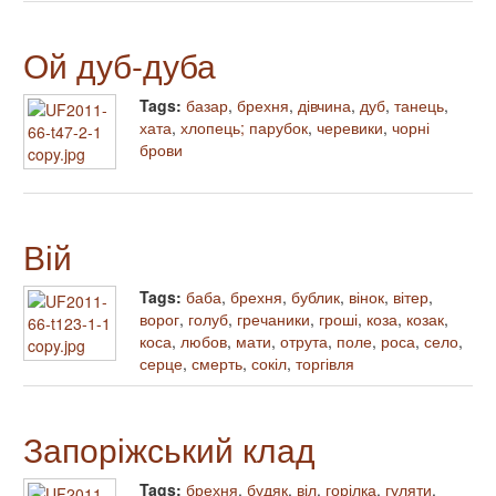
Ой дуб-дуба
Tags:
базар
,
брехня
,
дівчина
,
дуб
,
танець
,
хата
,
хлопець; парубок
,
черевики
,
чорні
брови
Вій
Tags:
баба
,
брехня
,
бублик
,
вінок
,
вітер
,
ворог
,
голуб
,
гречаники
,
гроші
,
коза
,
козак
,
коса
,
любов
,
мати
,
отрута
,
поле
,
роса
,
село
,
серце
,
смерть
,
сокіл
,
торгівля
Запоріжський клад
Tags:
брехня
,
будяк
,
віл
,
горілка
,
гуляти
,