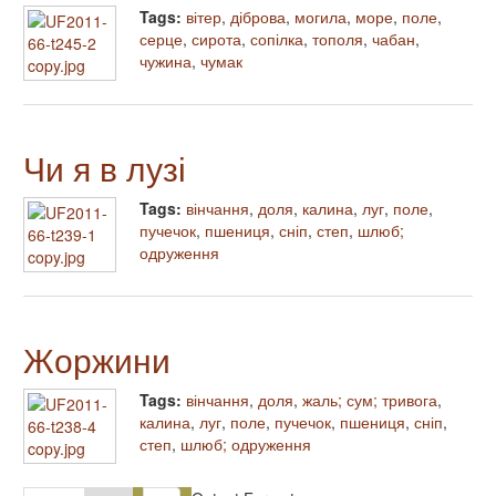
Tags:
вітер
,
діброва
,
могила
,
море
,
поле
,
серце
,
сирота
,
сопілка
,
тополя
,
чабан
,
чужина
,
чумак
Чи я в лузі
Tags:
вінчання
,
доля
,
калина
,
луг
,
поле
,
пучечок
,
пшениця
,
сніп
,
степ
,
шлюб;
одруження
Жоржини
Tags:
вінчання
,
доля
,
жаль; сум; тривога
,
калина
,
луг
,
поле
,
пучечок
,
пшениця
,
сніп
,
степ
,
шлюб; одруження