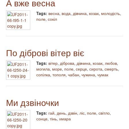
А вже весна
Tags:
весна
,
вода
,
дівчина
,
козак
,
молодість
,
поле
,
сокіл
По діброві вітер віє
Tags:
вітер
,
діброва
,
дівчина
,
козак
,
любов
,
могила
,
море
,
поле
,
серце
,
сирота
,
смерть
,
сопілка
,
тополя
,
чабан
,
чужина
,
чумак
Ми дзвіночки
Tags:
гай
,
день
,
дзвін
,
ліс
,
поле
,
світло
,
сонце
,
тінь
,
хмара