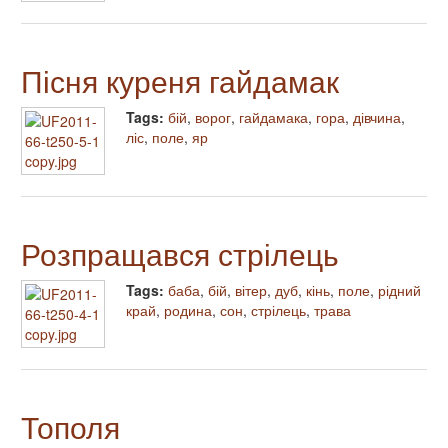
Пісня куреня гайдамак
Tags:
бій
,
ворог
,
гайдамака
,
гора
,
дівчина
,
ліс
,
поле
,
яр
Розпращався стрілець
Tags:
баба
,
бій
,
вітер
,
дуб
,
кінь
,
поле
,
рідний
край
,
родина
,
сон
,
стрілець
,
трава
Тополя