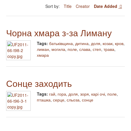
Sort by:
Title
Creator
Date Added
Чорна хмара з-за Лиману
Tags:
батьківщина
,
дитина
,
доля
,
козак
,
кров
,
лиман
,
могила
,
поле
,
слава
,
степ
,
трава
,
хмара
Сонце заходить
Tags:
гай
,
гора
,
доля
,
зоря
,
карі очі
,
поле
,
пташка
,
серце
,
сльоза
,
сонце