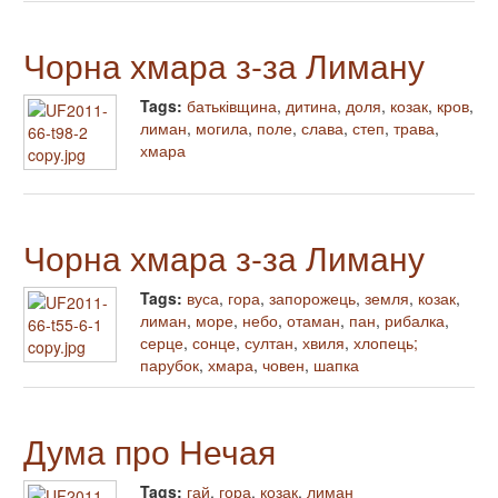
Чорна хмара з-за Лиману
Tags:
батьківщина
,
дитина
,
доля
,
козак
,
кров
,
лиман
,
могила
,
поле
,
слава
,
степ
,
трава
,
хмара
Чорна хмара з-за Лиману
Tags:
вуса
,
гора
,
запорожець
,
земля
,
козак
,
лиман
,
море
,
небо
,
отаман
,
пан
,
рибалка
,
серце
,
сонце
,
султан
,
хвиля
,
хлопець;
парубок
,
хмара
,
човен
,
шапка
Дума про Нечая
Tags:
гай
,
гора
,
козак
,
лиман