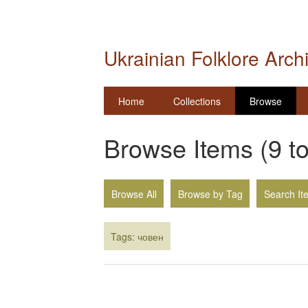
Ukrainian Folklore Arch
Home
Collections
Browse
Browse Items (9 to
Browse All
Browse by Tag
Search It
Tags: човен