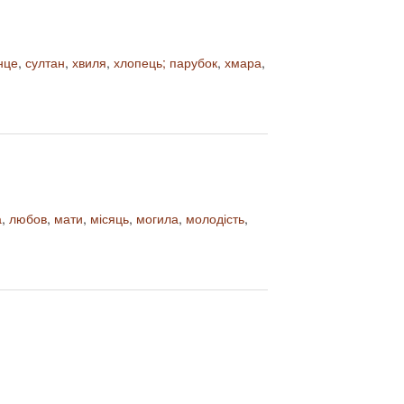
нце
,
султан
,
хвиля
,
хлопець; парубок
,
хмара
,
а
,
любов
,
мати
,
місяць
,
могила
,
молодість
,