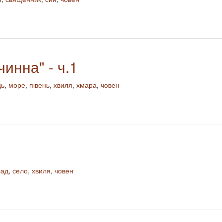
чинна" - ч.1
ць
,
море
,
півень
,
хвиля
,
хмара
,
човен
сад
,
село
,
хвиля
,
човен