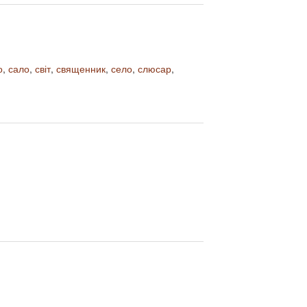
о
,
сало
,
світ
,
священник
,
село
,
слюсар
,