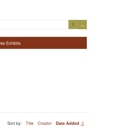
…
se Exhibits
Sort by:
Title
Creator
Date Added