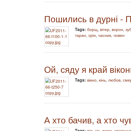
Пошились в дурні - П
Tags:
борщ
,
вітер
,
ворон
,
зу
таран
,
хрін
,
часник
,
човен
Ой, сяду я край віко
Tags:
вікно
,
кінь
,
любов
,
сме
А хто бачив, а хто чу
Tags:
віл
,
ніч
,
рожа
,
сватанн