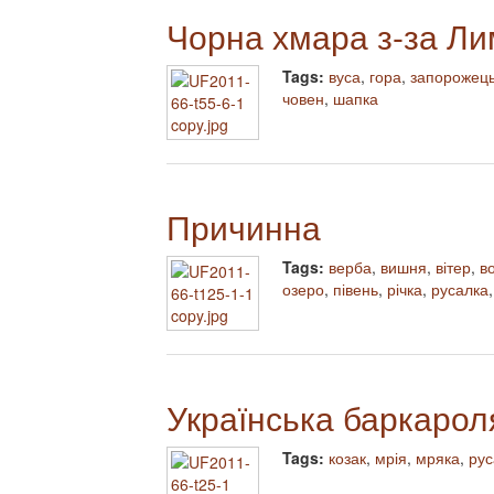
Чорна хмара з-за Л
Tags:
вуса
,
гора
,
запорожец
човен
,
шапка
Причинна
Tags:
верба
,
вишня
,
вітер
,
в
озеро
,
півень
,
річка
,
русалка
Українська баркарол
Tags:
козак
,
мрія
,
мряка
,
рус