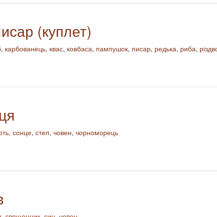
исар (куплет)
б
,
карбованець
,
квас
,
ковбаса
,
пампушок
,
писар
,
редька
,
риба
,
різдв
нця
рть
,
сонце
,
степ
,
човен
,
чорноморець
в
я
,
священник
,
син
,
човен