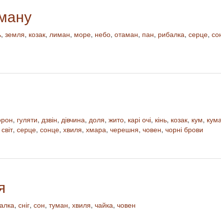
иману
ь
,
земля
,
козак
,
лиман
,
море
,
небо
,
отаман
,
пан
,
рибалка
,
серце
,
со
орон
,
гуляти
,
дзвін
,
дівчина
,
доля
,
жито
,
карі очі
,
кінь
,
козак
,
кум
,
кум
,
світ
,
серце
,
сонце
,
хвиля
,
хмара
,
черешня
,
човен
,
чорні брови
я
алка
,
сніг
,
сон
,
туман
,
хвиля
,
чайка
,
човен