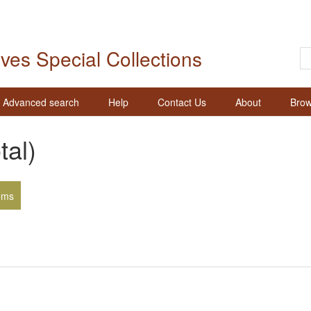
ives Special Collections
Advanced search
Help
Contact Us
About
Brow
tal)
ems