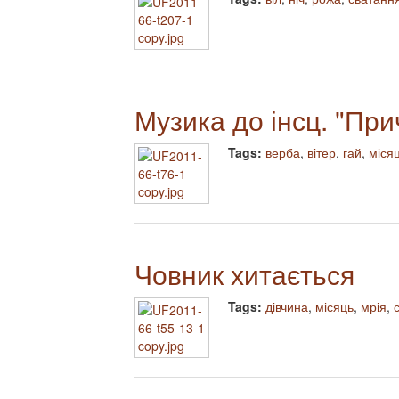
Музика до інсц. "При
Tags:
верба
,
вітер
,
гай
,
міся
Човник хитається
Tags:
дівчина
,
місяць
,
мрія
,