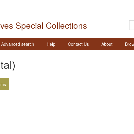
ives Special Collections
Advanced search
Help
Contact Us
About
Brow
tal)
ems