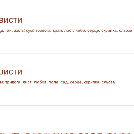
висти
да
,
гай
,
жаль; сум; тривога
,
край
,
лист
,
небо
,
серце
,
скрипка
,
сльоза
висти
ум; тривога
,
лист
,
любов
,
поле
,
сад
,
серце
,
скрипка
,
сльоза
оля
,
дочка
,
зоря
,
лист
,
луг
,
мати
,
мороз
,
рано
,
ринок
,
серце
,
сонце