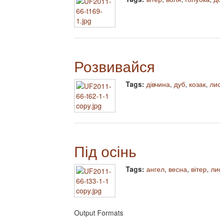
Розвивайся
Tags:
дівчина
,
дуб
,
козак
,
ли
Під осінь
Tags:
ангел
,
весна
,
вітер
,
ли
Output Formats