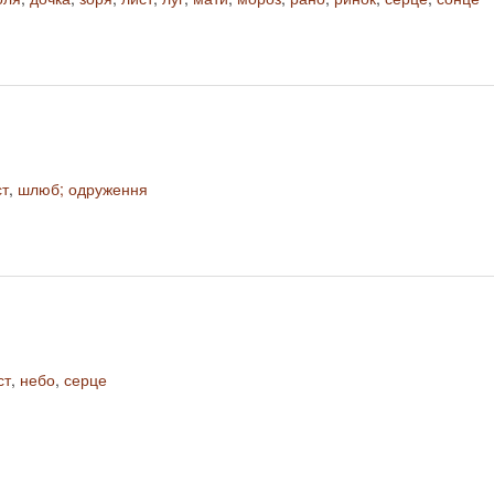
ст
,
шлюб; одруження
ст
,
небо
,
серце