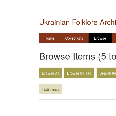
Ukrainian Folklore Arch
Home
Collections
Browse
Browse Items (5 to
Browse All
Browse by Tag
Search It
Tags: лист