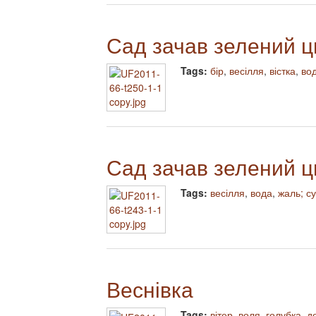
Сад зачав зелений ц
Tags:
бір
,
весілля
,
вістка
,
во
Сад зачав зелений ц
Tags:
весілля
,
вода
,
жаль; с
Веснівка
Tags:
вітер
,
воля
,
голубка
,
д