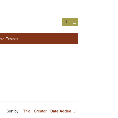
…
se Exhibits
Sort by:
Title
Creator
Date Added