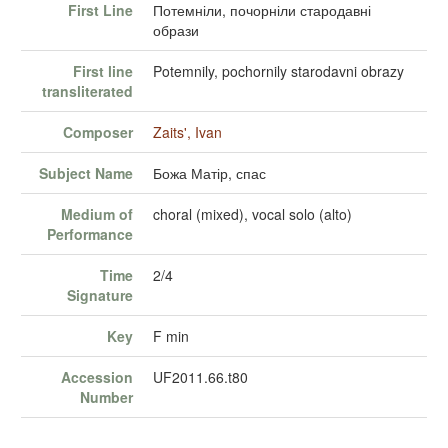
First Line
Потемніли, почорніли стародавні
образи
First line
Potemnily, pochornily starodavni obrazy
transliterated
Composer
Zaits', Ivan
Subject Name
Божа Матір, спас
Medium of
choral (mixed), vocal solo (alto)
Performance
Time
2/4
Signature
Key
F min
Accession
UF2011.66.t80
Number