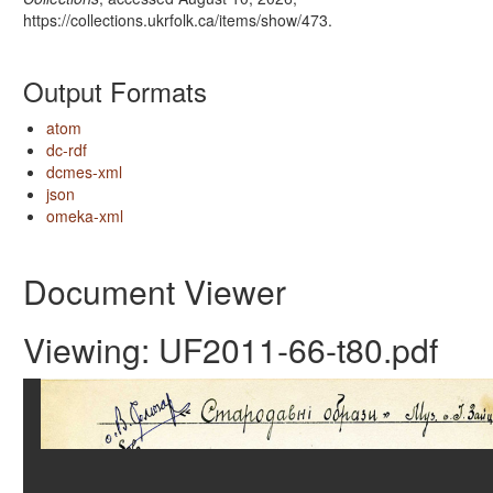
https://collections.ukrfolk.ca/items/show/473
.
Output Formats
atom
dc-rdf
dcmes-xml
json
omeka-xml
Document Viewer
Viewing: UF2011-66-t80.pdf