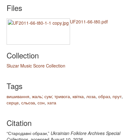
Files
UF2011-66-t80.pdf
Collection
Sluzar Music Score Collection
Tags
вишивання
,
жаль; сум; тривога
,
квітка
,
лоза
,
образ
,
прут
,
серце
,
сльоза
,
сон
,
хата
Citation
“Стародавні образи,”
Ukrainian Folklore Archives Special
Collections
, accessed August 10, 2026,