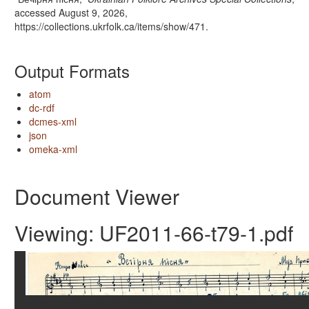
accessed August 9, 2026,
https://collections.ukrfolk.ca/items/show/471
.
Output Formats
atom
dc-rdf
dcmes-xml
json
omeka-xml
Document Viewer
Viewing: UF2011-66-t79-1.pdf