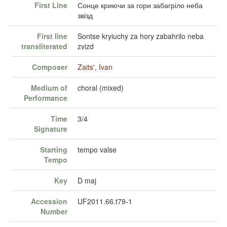
First Line
Сонце криючи за гори забагріло неба
звізд
First line
Sontse kryiuchy za hory zabahrilo neba
transliterated
zvizd
Composer
Zaits', Ivan
Medium of
choral (mixed)
Performance
Time
3/4
Signature
Starting
tempo valse
Tempo
Key
D maj
Accession
UF2011.66.t79-1
Number