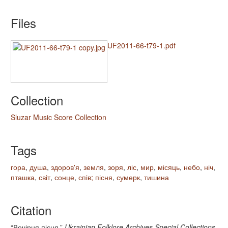
Files
UF2011-66-t79-1.pdf
Collection
Sluzar Music Score Collection
Tags
гора
,
душа
,
здоров'я
,
земля
,
зоря
,
ліс
,
мир
,
місяць
,
небо
,
ніч
,
пташка
,
світ
,
сонце
,
спів; пісня
,
сумерк
,
тишина
Citation
“Вечірня пісня,”
Ukrainian Folklore Archives Special Collections
,