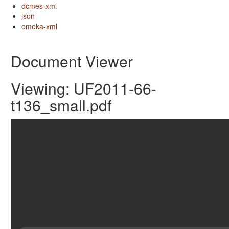
dcmes-xml
json
omeka-xml
Document Viewer
Viewing: UF2011-66-
t136_small.pdf