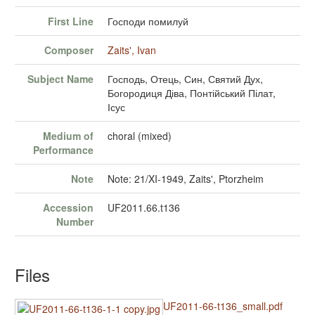
First Line
Господи помилуй
Composer
Zaits', Ivan
Subject Name
Господь, Отець, Син, Святий Дух,
Богородиця Діва, Понтійський Пілат,
Ісус
Medium of
choral (mixed)
Performance
Note
Note: 21/XI-1949, Zaits', Ptorzheim
Accession
UF2011.66.t136
Number
Files
UF2011-66-t136_small.pdf