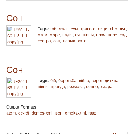
Сон
Tags:
гай
,
жаль; сум; тривога
,
лице
,
літо
,
луг
,
мати
,
море
,
надія
,
очі
,
північ
,
плач
,
поле
,
сад
,
сестра
,
сон
,
тюрма
,
хата
Сон
Tags:
бій
,
боротьба
,
війна
,
ворог
,
дитина
,
північ
,
правда
,
розмова
,
сонце
,
хмара
Output Formats
atom
,
dc-rdf
,
dcmes-xml
,
json
,
omeka-xml
,
rss2