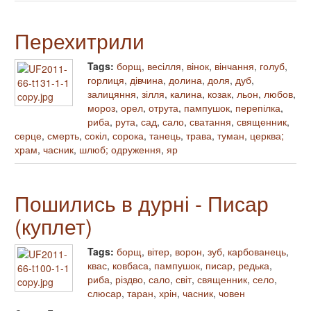
Перехитрили
Tags:
борщ
,
весілля
,
вінок
,
вінчання
,
голуб
,
горлиця
,
дівчина
,
долина
,
доля
,
дуб
,
залицяння
,
зілля
,
калина
,
козак
,
льон
,
любов
,
мороз
,
орел
,
отрута
,
пампушок
,
перепілка
,
риба
,
рута
,
сад
,
сало
,
сватання
,
священник
,
серце
,
смерть
,
сокіл
,
сорока
,
танець
,
трава
,
туман
,
церква;
храм
,
часник
,
шлюб; одруження
,
яр
Пошились в дурні - Писар
(куплет)
Tags:
борщ
,
вітер
,
ворон
,
зуб
,
карбованець
,
квас
,
ковбаса
,
пампушок
,
писар
,
редька
,
риба
,
різдво
,
сало
,
світ
,
священник
,
село
,
слюсар
,
таран
,
хрін
,
часник
,
човен