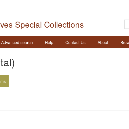
ives Special Collections
Advanced search
Help
Contact Us
About
Brow
tal)
ems