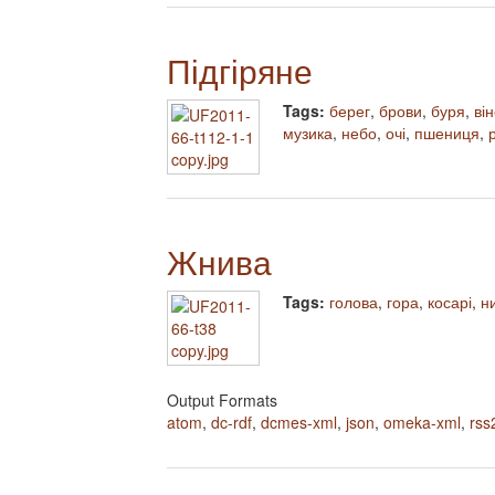
Підгіряне
Tags:
берег
,
брови
,
буря
,
ві
музика
,
небо
,
очі
,
пшениця
,
Жнива
Tags:
голова
,
гора
,
косарі
,
н
Output Formats
atom
,
dc-rdf
,
dcmes-xml
,
json
,
omeka-xml
,
rss