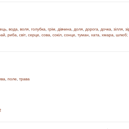
нець
,
вода
,
воля
,
голубка
,
грім
,
дівчина
,
доля
,
дорога
,
дочка
,
зілля
,
зі
рай
,
риба
,
світ
,
серце
,
сова
,
сокіл
,
сонце
,
туман
,
хата
,
хмара
,
шлюб;
ива
,
поле
,
трава
2