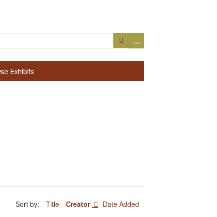
…
se Exhibits
Sort by:
Title
Creator
Date Added