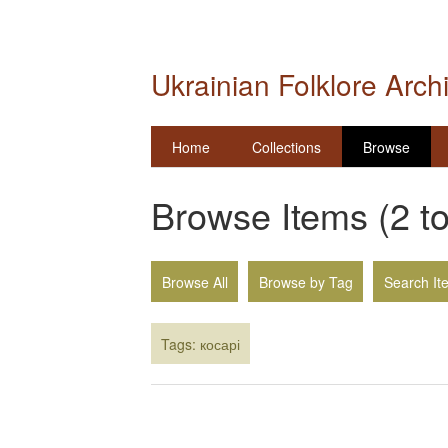
Ukrainian Folklore Arch
Home
Collections
Browse
Browse Items (2 to
Browse All
Browse by Tag
Search It
Tags: косарі