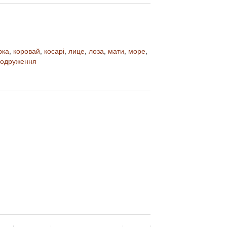
рка
,
коровай
,
косарі
,
лице
,
лоза
,
мати
,
море
,
 одруження