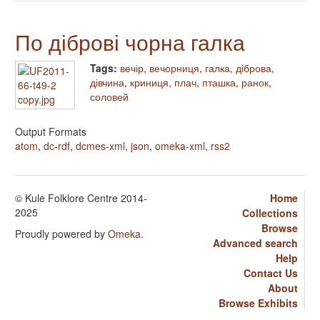
По діброві чорна галка
Tags:
вечір
,
вечорниця
,
галка
,
діброва
,
дівчина
,
криниця
,
плач
,
пташка
,
ранок
,
соловей
Output Formats
atom
,
dc-rdf
,
dcmes-xml
,
json
,
omeka-xml
,
rss2
© Kule Folklore Centre 2014-
Home
2025
Collections
Browse
Proudly powered by
Omeka
.
Advanced search
Help
Contact Us
About
Browse Exhibits