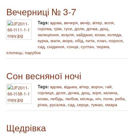
Вечерниці № 3-7
Tags:
вдова
,
вечеря
,
вечір
,
вітер
,
воля
,
горілка
,
грім
,
гуси
,
доля
,
дочка
,
дощ
,
залицяння
,
зозуля
,
кайдани
,
козак
,
коляда
,
курка
,
мати
,
море
,
обід
,
пити
,
плач
,
порося
,
сад
,
снідання
,
сонце
,
султан
,
тюрма
,
хлопець; парубок
Сон весняної ночі
Tags:
вдова
,
відьма
,
вітер
,
ворон
,
гай
,
горлиця
,
доля
,
дочка
,
дощ
,
зоря
,
калина
,
козак
,
лебідь
,
любов
,
місяць
,
ніч
,
поле
,
риба
,
річка
,
русалка
,
сад
,
серце
,
туман
,
хмара
Щедрівка