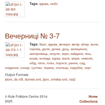
Tags:
вдова
,
небо
Вечерниці № 3-7
Tags:
брат
,
вдова
,
вечеря
,
вечір
,
вітер
,
воля
,
горілка
,
доля
,
дочка
,
дощ
,
залицяння
,
запорожець
,
зозуля
,
зоря
,
кайдани
,
кінь
,
козак
,
коляда
,
курка
,
мати
,
море
,
неволя
,
обід
,
пити
,
плач
,
порося
,
ранок
,
сад
,
снідання
,
сонце
,
султан
,
тюрма
,
хлопець; парубок
,
чорт
Output Formats
atom
,
dc-rdf
,
dcmes-xml
,
json
,
omeka-xml
,
rss2
© Kule Folklore Centre 2014-
Home
2025
Collections