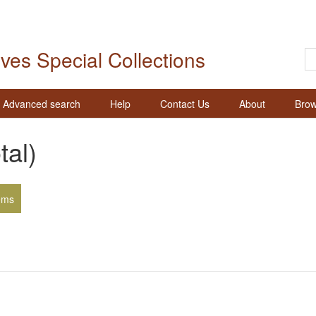
ives Special Collections
Advanced search
Help
Contact Us
About
Brow
tal)
ems