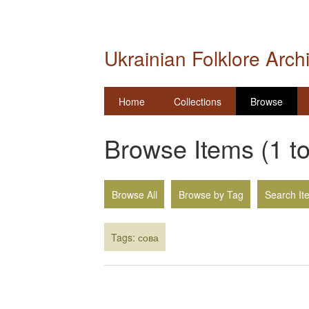
Ukrainian Folklore Arch
Home
Collections
Browse
Browse Items (1 to
Browse All
Browse by Tag
Search It
Tags: сова