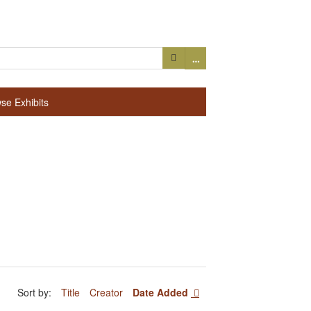
…
se Exhibits
Sort by:
Title
Creator
Date Added