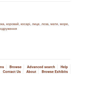
рка
,
коровай
,
косарі
,
лице
,
лоза
,
мати
,
море
,
 одруження
ons
Browse
Advanced search
Help
Contact Us
About
Browse Exhibits