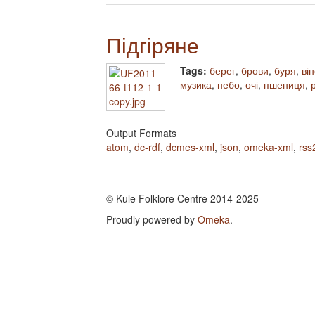
Підгіряне
Tags:
берег
,
брови
,
буря
,
ві
музика
,
небо
,
очі
,
пшениця
,
Output Formats
atom
,
dc-rdf
,
dcmes-xml
,
json
,
omeka-xml
,
rss
© Kule Folklore Centre 2014-2025
Proudly powered by
Omeka
.