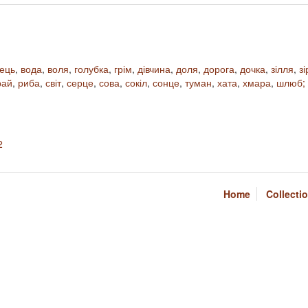
нець
,
вода
,
воля
,
голубка
,
грім
,
дівчина
,
доля
,
дорога
,
дочка
,
зілля
,
зі
рай
,
риба
,
світ
,
серце
,
сова
,
сокіл
,
сонце
,
туман
,
хата
,
хмара
,
шлюб;
2
Home
Collecti