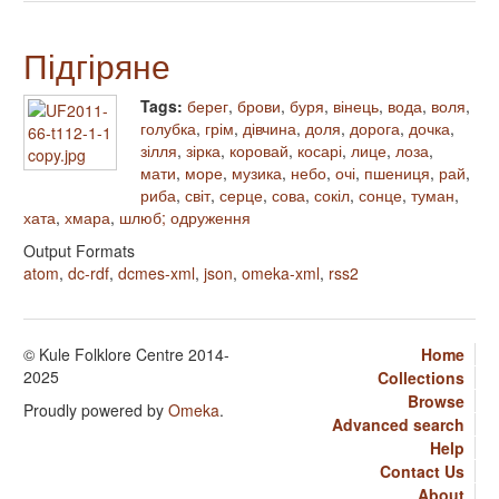
Підгіряне
Tags:
берег
,
брови
,
буря
,
вінець
,
вода
,
воля
,
голубка
,
грім
,
дівчина
,
доля
,
дорога
,
дочка
,
зілля
,
зірка
,
коровай
,
косарі
,
лице
,
лоза
,
мати
,
море
,
музика
,
небо
,
очі
,
пшениця
,
рай
,
риба
,
світ
,
серце
,
сова
,
сокіл
,
сонце
,
туман
,
хата
,
хмара
,
шлюб; одруження
Output Formats
atom
,
dc-rdf
,
dcmes-xml
,
json
,
omeka-xml
,
rss2
© Kule Folklore Centre 2014-
Home
2025
Collections
Browse
Proudly powered by
Omeka
.
Advanced search
Help
Contact Us
About