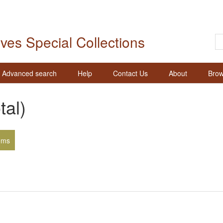
ives Special Collections
Advanced search
Help
Contact Us
About
Brow
tal)
ems