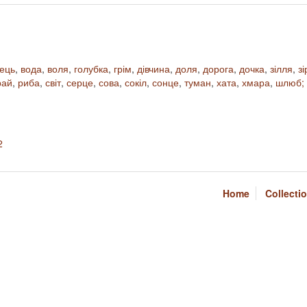
нець
,
вода
,
воля
,
голубка
,
грім
,
дівчина
,
доля
,
дорога
,
дочка
,
зілля
,
зі
рай
,
риба
,
світ
,
серце
,
сова
,
сокіл
,
сонце
,
туман
,
хата
,
хмара
,
шлюб;
2
Home
Collecti