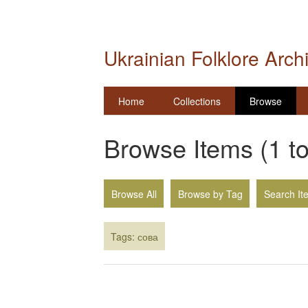
Ukrainian Folklore Arch
Home
Collections
Browse
Browse Items (1 to
Browse All
Browse by Tag
Search It
Tags: сова