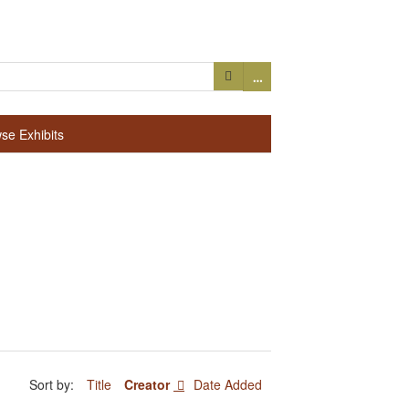
…
se Exhibits
Sort by:
Title
Creator
Date Added