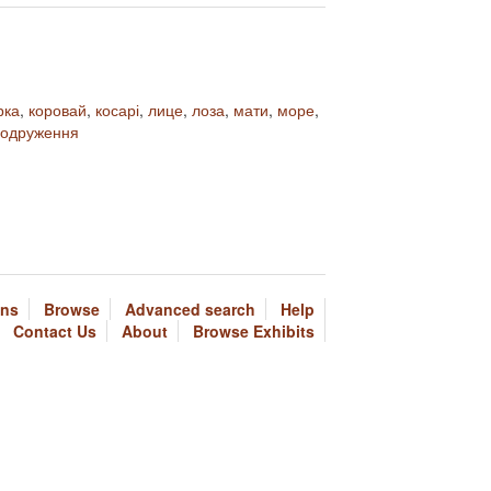
рка
,
коровай
,
косарі
,
лице
,
лоза
,
мати
,
море
,
 одруження
ons
Browse
Advanced search
Help
Contact Us
About
Browse Exhibits