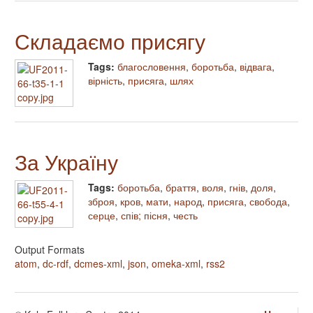
Складаємо присягу
Tags:
благословення
,
боротьба
,
відвага
,
вірність
,
присяга
,
шлях
За Україну
Tags:
боротьба
,
браття
,
воля
,
гнів
,
доля
,
зброя
,
кров
,
мати
,
народ
,
присяга
,
свобода
,
серце
,
спів; пісня
,
честь
Output Formats
atom
,
dc-rdf
,
dcmes-xml
,
json
,
omeka-xml
,
rss2