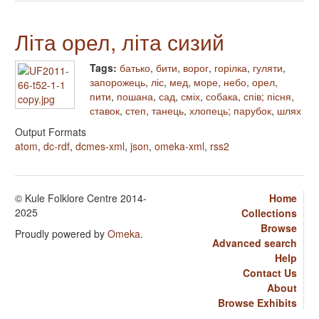
Літа орел, літа сизий
Tags:
батько
,
бити
,
ворог
,
горілка
,
гуляти
,
запорожець
,
ліс
,
мед
,
море
,
небо
,
орел
,
пити
,
пошана
,
сад
,
сміх
,
собака
,
спів; пісня
,
ставок
,
степ
,
танець
,
хлопець; парубок
,
шлях
Output Formats
atom
,
dc-rdf
,
dcmes-xml
,
json
,
omeka-xml
,
rss2
© Kule Folklore Centre 2014-
Home
2025
Collections
Browse
Proudly powered by
Omeka
.
Advanced search
Help
Contact Us
About
Browse Exhibits