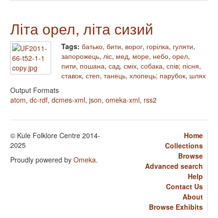
Літа орел, літа сизий
Tags:
батько
,
бити
,
ворог
,
горілка
,
гуляти
,
запорожець
,
ліс
,
мед
,
море
,
небо
,
орел
,
пити
,
пошана
,
сад
,
сміх
,
собака
,
спів; пісня
,
ставок
,
степ
,
танець
,
хлопець; парубок
,
шлях
Output Formats
atom
,
dc-rdf
,
dcmes-xml
,
json
,
omeka-xml
,
rss2
© Kule Folklore Centre 2014-
Home
2025
Collections
Browse
Proudly powered by
Omeka
.
Advanced search
Help
Contact Us
About
Browse Exhibits