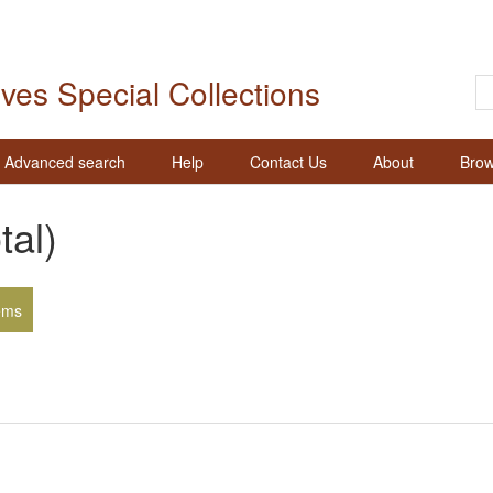
ives Special Collections
Advanced search
Help
Contact Us
About
Brow
tal)
ems