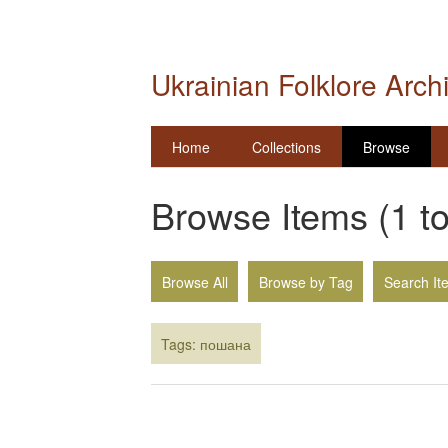
Ukrainian Folklore Arch
Home
Collections
Browse
Browse Items (1 to
Browse All
Browse by Tag
Search It
Tags: пошана