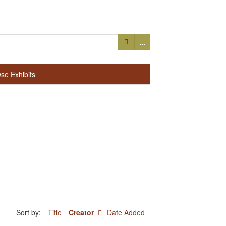
…
se Exhibits
Sort by:
Title
Creator
Date Added