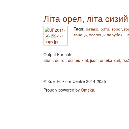
Літа орел, літа сизий
Tags:
батько
,
бити
,
ворог
,
го
танець
,
хлопець; парубок
,
ш
Output Formats
atom
,
dc-rdf
,
dcmes-xml
,
json
,
omeka-xml
,
rss
© Kule Folklore Centre 2014-2025
Proudly powered by
Omeka
.