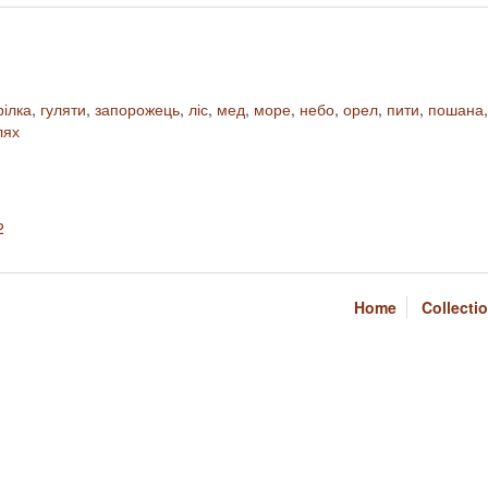
рілка
,
гуляти
,
запорожець
,
ліс
,
мед
,
море
,
небо
,
орел
,
пити
,
пошана
лях
2
Home
Collecti