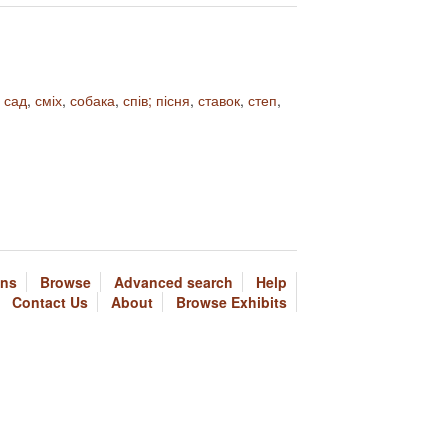
,
сад
,
сміх
,
собака
,
спів; пісня
,
ставок
,
степ
,
ons
Browse
Advanced search
Help
Contact Us
About
Browse Exhibits