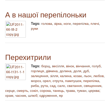
А в нашої перепілоньки
Tags:
голова
,
зірка
,
ноги
,
перепілка
,
плечі
,
руки
Перехитрили
Tags:
борщ
,
весілля
,
вінок
,
вінчання
,
голуб
,
горлиця
,
дівчина
,
долина
,
доля
,
дуб
,
залицяння
,
зілля
,
калина
,
козак
,
льон
,
любов
,
мороз
,
орел
,
отрута
,
пампушок
,
перепілка
,
риба
,
рута
,
сад
,
сало
,
сватання
,
священник
,
серце
,
смерть
,
сокіл
,
сорока
,
танець
,
трава
,
туман
,
церква;
храм
,
часник
,
шлюб; одруження
,
яр