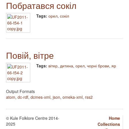
Побратався сокіл
Tags:
орел
,
сокіл
Повій, вітре
Tags:
вітер
,
дитина
,
орел
,
чорні брови
,
яр
Output Formats
atom
,
dc-rdf
,
dcmes-xml
,
json
,
omeka-xml
,
rss2
© Kule Folklore Centre 2014-
Home
2025
Collections