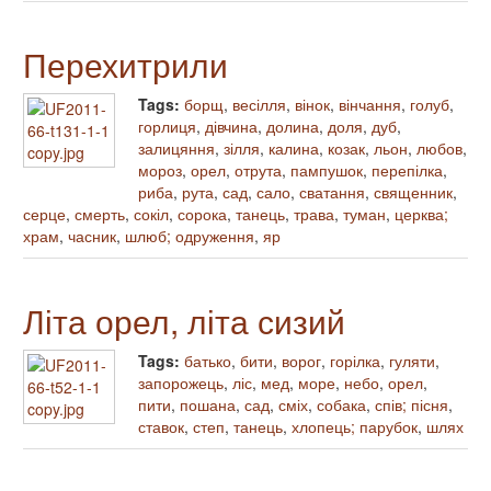
Перехитрили
Tags:
борщ
,
весілля
,
вінок
,
вінчання
,
голуб
,
горлиця
,
дівчина
,
долина
,
доля
,
дуб
,
залицяння
,
зілля
,
калина
,
козак
,
льон
,
любов
,
мороз
,
орел
,
отрута
,
пампушок
,
перепілка
,
риба
,
рута
,
сад
,
сало
,
сватання
,
священник
,
серце
,
смерть
,
сокіл
,
сорока
,
танець
,
трава
,
туман
,
церква;
храм
,
часник
,
шлюб; одруження
,
яр
Літа орел, літа сизий
Tags:
батько
,
бити
,
ворог
,
горілка
,
гуляти
,
запорожець
,
ліс
,
мед
,
море
,
небо
,
орел
,
пити
,
пошана
,
сад
,
сміх
,
собака
,
спів; пісня
,
ставок
,
степ
,
танець
,
хлопець; парубок
,
шлях