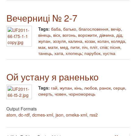
Вечерниці № 2-7
Tags:
баба
,
батько
,
благословення
,
вечір
,
вінець
,
віск
,
вогонь
,
ворожити
,
дівчина
,
дід
,
жупан
,
зозуля
,
калина
,
козак
,
колач
,
коляда
,
мак
,
мати
,
мед
,
пити
,
піч
,
пліт
,
спів; пісня
,
танець
,
хата
,
хлопець; парубок
,
хустка
Ой устану я раненько
Tags:
гай
,
жупан
,
кінь
,
любов
,
ранок
,
серце
,
смерть
,
човен
,
чорноморець
Output Formats
atom
,
dc-rdf
,
dcmes-xml
,
json
,
omeka-xml
,
rss2