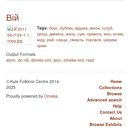
Вій
Tags:
борг
,
бублик
,
відьма
,
вінок
,
голуб
,
гроші
,
дівчина
,
жаль; сум; тривога
,
кінь
,
козак
,
мед
,
рай
,
серце
,
смерть
,
торгівля
,
церква;
храм
Output Formats
atom
,
dc-rdf
,
dcmes-xml
,
json
,
omeka-xml
,
rss2
© Kule Folklore Centre 2014-
Home
2025
Collections
Browse
Proudly powered by
Omeka
.
Advanced search
Help
Contact Us
About
Browse Exhibits