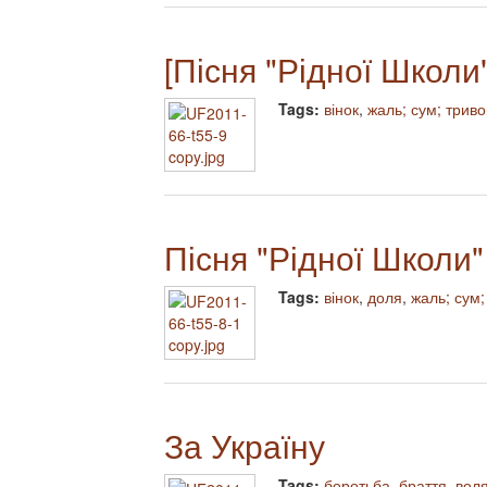
[Пісня "Рідної Школи"
Tags:
вінок
,
жаль; сум; триво
Пісня "Рідної Школи"
Tags:
вінок
,
доля
,
жаль; сум;
За Україну
Tags:
боротьба
,
браття
,
вол