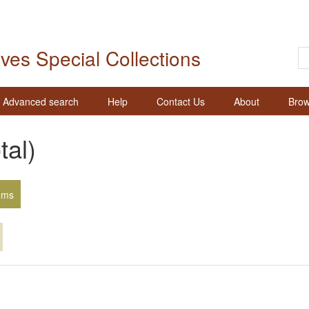
ives Special Collections
Advanced search
Help
Contact Us
About
Brow
tal)
ems