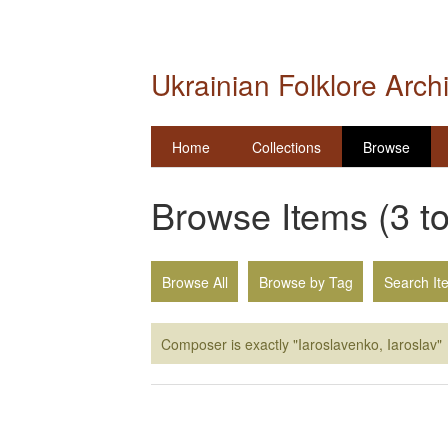
Ukrainian Folklore Arch
Home
Collections
Browse
Browse Items (3 to
Browse All
Browse by Tag
Search It
Composer is exactly "Iaroslavenko, Iaroslav"