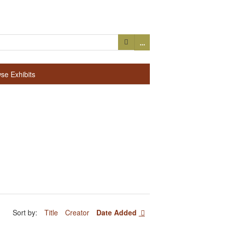
…
se Exhibits
Sort by:
Title
Creator
Date Added