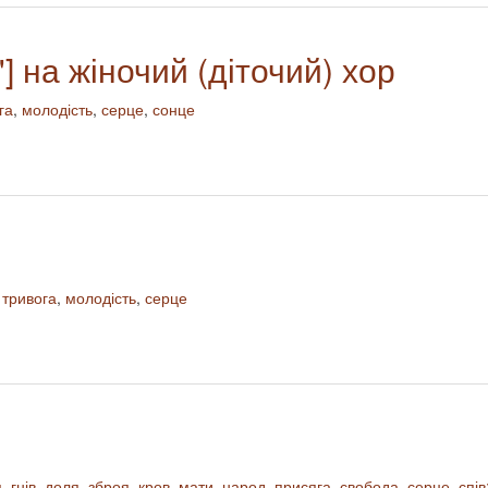
] на жіночий (діточий) хор
га
,
молодість
,
серце
,
сонце
 тривога
,
молодість
,
серце
я
,
гнів
,
доля
,
зброя
,
кров
,
мати
,
народ
,
присяга
,
свобода
,
серце
,
спів