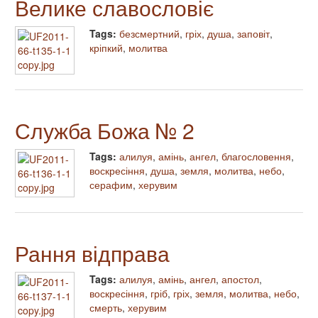
Велике славословіє
Tags:
безсмертний
,
гріх
,
душа
,
заповіт
,
кріпкий
,
молитва
Служба Божа № 2
Tags:
алилуя
,
амінь
,
ангел
,
благословення
,
воскресіння
,
душа
,
земля
,
молитва
,
небо
,
серафим
,
херувим
Рання відправа
Tags:
алилуя
,
амінь
,
ангел
,
апостол
,
воскресіння
,
гріб
,
гріх
,
земля
,
молитва
,
небо
,
смерть
,
херувим