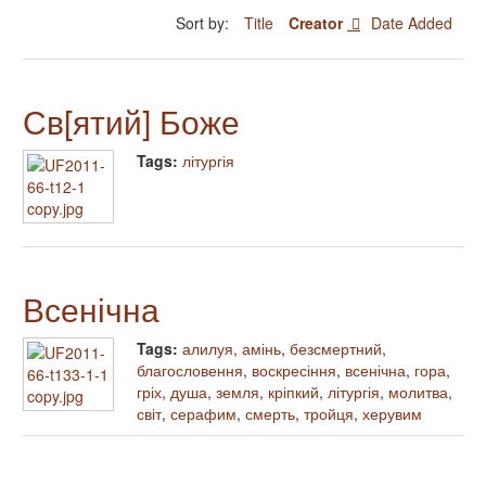
Sort by:
Title
Creator
Date Added
Св[ятий] Боже
Tags:
літургія
Всенічна
Tags:
алилуя
,
амінь
,
безсмертний
,
благословення
,
воскресіння
,
всенічна
,
гора
,
гріх
,
душа
,
земля
,
кріпкий
,
літургія
,
молитва
,
світ
,
серафим
,
смерть
,
тройця
,
херувим