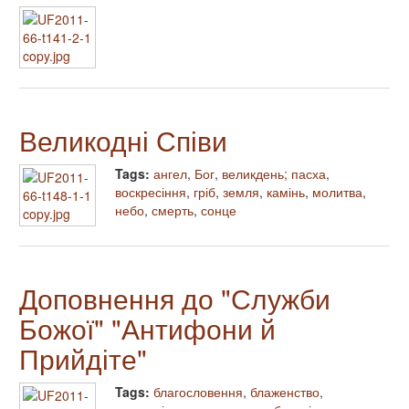
Великодні Співи
Tags:
ангел
,
Бог
,
великдень; пасха
,
воскресіння
,
гріб
,
земля
,
камінь
,
молитва
,
небо
,
смерть
,
сонце
Доповнення до "Служби
Божої" "Антифони й
Прийдіте"
Tags:
благословення
,
блаженство
,