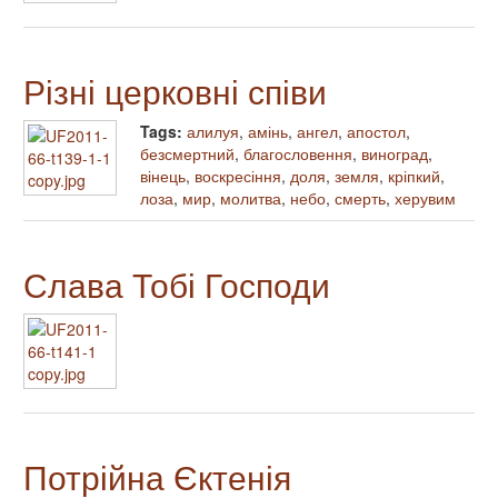
Різні церковні співи
Tags:
алилуя
,
амінь
,
ангел
,
апостол
,
безсмертний
,
благословення
,
виноград
,
вінець
,
воскресіння
,
доля
,
земля
,
кріпкий
,
лоза
,
мир
,
молитва
,
небо
,
смерть
,
херувим
Слава Тобі Господи
Потрійна Єктенія